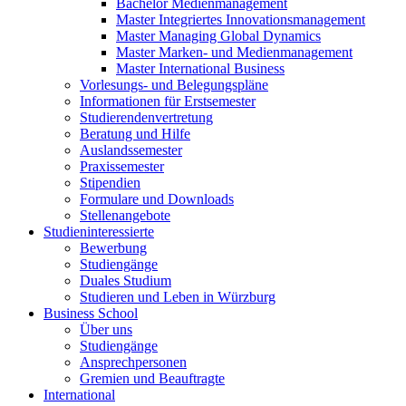
Bachelor Medienmanagement
Master Integriertes Innovationsmanagement
Master Managing Global Dynamics
Master Marken- und Medienmanagement
Master International Business
Vorlesungs- und Belegungspläne
Informationen für Erstsemester
Studierendenvertretung
Beratung und Hilfe
Auslandssemester
Praxissemester
Stipendien
Formulare und Downloads
Stellenangebote
Studieninteressierte
Bewerbung
Studiengänge
Duales Studium
Studieren und Leben in Würzburg
Business School
Über uns
Studiengänge
Ansprechpersonen
Gremien und Beauftragte
International