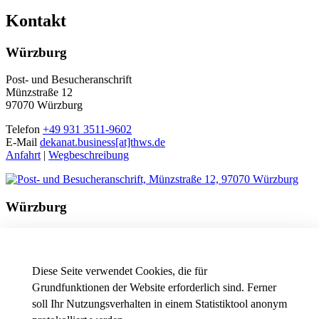
Kontakt
Würzburg
Post- und Besucheranschrift
Münzstraße 12
97070 Würzburg
Telefon
+49 931 3511-9602
E-Mail
dekanat.business[at]thws.de
Anfahrt
|
Wegbeschreibung
Würzburg
Besucheranschrift
Friedrichstraße 17a
97082 Würzburg
Diese Seite verwendet Cookies, die für
Telefon
+49 931 3511-9602
Grundfunktionen der Website erforderlich sind. Ferner
E-Mail
dekanat.business[at]thws.de
soll Ihr Nutzungsverhalten in einem Statistiktool anonym
Anfahrt
|
Wegbeschreibung