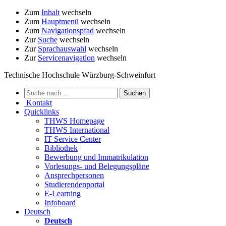
Zum
Inhalt
wechseln
Zum
Hauptmenü
wechseln
Zum
Navigationspfad
wechseln
Zur
Suche
wechseln
Zur
Sprachauswahl
wechseln
Zur
Servicenavigation
wechseln
Technische Hochschule Würzburg-Schweinfurt
Kontakt
Quicklinks
THWS Homepage
THWS International
IT Service Center
Bibliothek
Bewerbung und Immatrikulation
Vorlesungs- und Belegungspläne
Ansprechpersonen
Studierendenportal
E-Learning
Infoboard
Deutsch
Deutsch