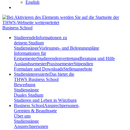
English
Business School
Studierende
Informationen zu
deinem Studium
Studiengänge
Vorlesungs- und Belegungspläne
Informationen für
Erstsemester
Studierendenvertretung
Beratung und Hilfe
Auslandssemester
Praxissemester
Stipendien
Formulare und Downloads
Stellenangebote
Studieninteressierte
Das bietet die
THWS Business School
Bewerbung
Studiengänge
Duales Studium
Studieren und Leben in Würzburg
Business School
Ansprechpersonen,
Gremien & Beauftragte
Über uns
Studiengänge
Ansprechpersonen