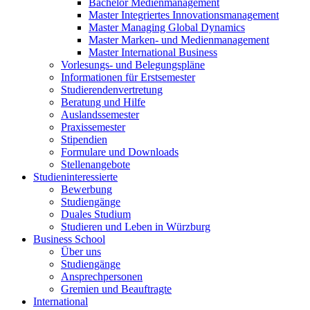
Bachelor Medienmanagement
Master Integriertes Innovationsmanagement
Master Managing Global Dynamics
Master Marken- und Medienmanagement
Master International Business
Vorlesungs- und Belegungspläne
Informationen für Erstsemester
Studierendenvertretung
Beratung und Hilfe
Auslandssemester
Praxissemester
Stipendien
Formulare und Downloads
Stellenangebote
Studieninteressierte
Bewerbung
Studiengänge
Duales Studium
Studieren und Leben in Würzburg
Business School
Über uns
Studiengänge
Ansprechpersonen
Gremien und Beauftragte
International