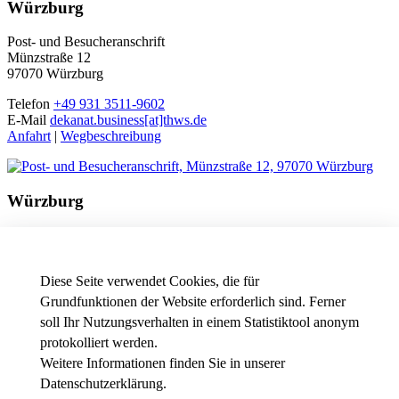
Würzburg
Post- und Besucheranschrift
Münzstraße 12
97070 Würzburg
Telefon
+49 931 3511-9602
E-Mail
dekanat.business[at]thws.de
Anfahrt
|
Wegbeschreibung
Würzburg
Besucheranschrift
Friedrichstraße 17a
97082 Würzburg
Diese Seite verwendet Cookies, die für
Telefon
+49 931 3511-9602
Grundfunktionen der Website erforderlich sind. Ferner
E-Mail
dekanat.business[at]thws.de
soll Ihr Nutzungsverhalten in einem Statistiktool anonym
Anfahrt
|
Wegbeschreibung
protokolliert werden.
Weitere Informationen finden Sie in unserer
Datenschutzerklärung
.
News - Presse