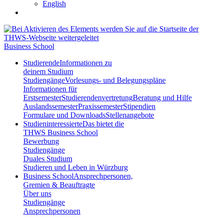
English
Business School
Studierende
Informationen zu
deinem Studium
Studiengänge
Vorlesungs- und Belegungspläne
Informationen für
Erstsemester
Studierendenvertretung
Beratung und Hilfe
Auslandssemester
Praxissemester
Stipendien
Formulare und Downloads
Stellenangebote
Studieninteressierte
Das bietet die
THWS Business School
Bewerbung
Studiengänge
Duales Studium
Studieren und Leben in Würzburg
Business School
Ansprechpersonen,
Gremien & Beauftragte
Über uns
Studiengänge
Ansprechpersonen