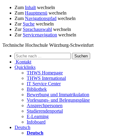
Zum
Inhalt
wechseln
Zum
Hauptmenü
wechseln
Zum
Navigationspfad
wechseln
Zur
Suche
wechseln
Zur
Sprachauswahl
wechseln
Zur
Servicenavigation
wechseln
Technische Hochschule Würzburg-Schweinfurt
Kontakt
Quicklinks
THWS Homepage
THWS International
IT Service Center
Bibliothek
Bewerbung und Immatrikulation
Vorlesungs- und Belegungspläne
Ansprechpersonen
Studierendenportal
E-Learning
Infoboard
Deutsch
Deutsch