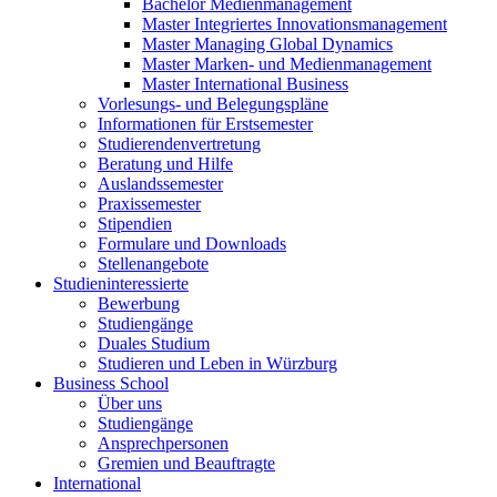
Bachelor Medienmanagement
Master Integriertes Innovationsmanagement
Master Managing Global Dynamics
Master Marken- und Medienmanagement
Master International Business
Vorlesungs- und Belegungspläne
Informationen für Erstsemester
Studierendenvertretung
Beratung und Hilfe
Auslandssemester
Praxissemester
Stipendien
Formulare und Downloads
Stellenangebote
Studieninteressierte
Bewerbung
Studiengänge
Duales Studium
Studieren und Leben in Würzburg
Business School
Über uns
Studiengänge
Ansprechpersonen
Gremien und Beauftragte
International