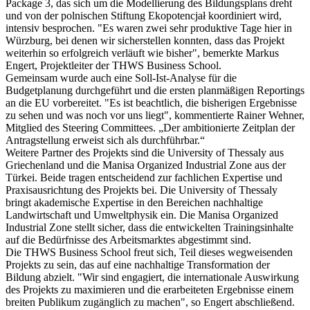
Package 3, das sich um die Modellierung des Bildungsplans dreht
und von der polnischen Stiftung Ekopotencjał koordiniert wird,
intensiv besprochen. "Es waren zwei sehr produktive Tage hier in
Würzburg, bei denen wir sicherstellen konnten, dass das Projekt
weiterhin so erfolgreich verläuft wie bisher", bemerkte Markus
Engert, Projektleiter der THWS Business School.
Gemeinsam wurde auch eine Soll-Ist-Analyse für die
Budgetplanung durchgeführt und die ersten planmäßigen Reportings
an die EU vorbereitet. "Es ist beachtlich, die bisherigen Ergebnisse
zu sehen und was noch vor uns liegt", kommentierte Rainer Wehner,
Mitglied des Steering Committees. „Der ambitionierte Zeitplan der
Antragstellung erweist sich als durchführbar.“
Weitere Partner des Projekts sind die University of Thessaly aus
Griechenland und die Manisa Organized Industrial Zone aus der
Türkei. Beide tragen entscheidend zur fachlichen Expertise und
Praxisausrichtung des Projekts bei. Die University of Thessaly
bringt akademische Expertise in den Bereichen nachhaltige
Landwirtschaft und Umweltphysik ein. Die Manisa Organized
Industrial Zone stellt sicher, dass die entwickelten Trainingsinhalte
auf die Bedürfnisse des Arbeitsmarktes abgestimmt sind.
Die THWS Business School freut sich, Teil dieses wegweisenden
Projekts zu sein, das auf eine nachhaltige Transformation der
Bildung abzielt. "Wir sind engagiert, die internationale Auswirkung
des Projekts zu maximieren und die erarbeiteten Ergebnisse einem
breiten Publikum zugänglich zu machen", so Engert abschließend.