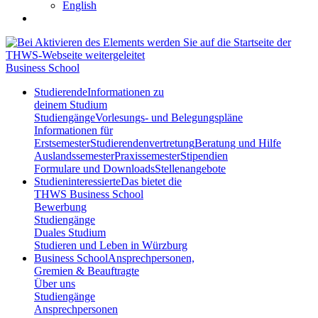
English
Business School
Studierende
Informationen zu
deinem Studium
Studiengänge
Vorlesungs- und Belegungspläne
Informationen für
Erstsemester
Studierendenvertretung
Beratung und Hilfe
Auslandssemester
Praxissemester
Stipendien
Formulare und Downloads
Stellenangebote
Studieninteressierte
Das bietet die
THWS Business School
Bewerbung
Studiengänge
Duales Studium
Studieren und Leben in Würzburg
Business School
Ansprechpersonen,
Gremien & Beauftragte
Über uns
Studiengänge
Ansprechpersonen