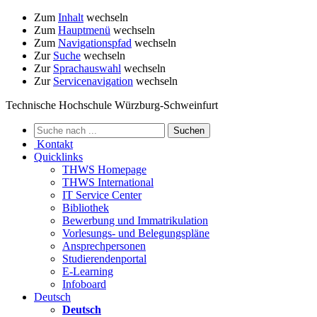
Zum
Inhalt
wechseln
Zum
Hauptmenü
wechseln
Zum
Navigationspfad
wechseln
Zur
Suche
wechseln
Zur
Sprachauswahl
wechseln
Zur
Servicenavigation
wechseln
Technische Hochschule Würzburg-Schweinfurt
Kontakt
Quicklinks
THWS Homepage
THWS International
IT Service Center
Bibliothek
Bewerbung und Immatrikulation
Vorlesungs- und Belegungspläne
Ansprechpersonen
Studierendenportal
E-Learning
Infoboard
Deutsch
Deutsch