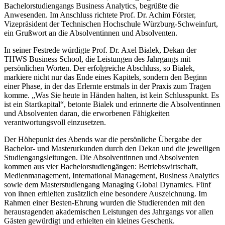
Bachelorstudiengangs Business Analytics, begrüßte die
Anwesenden. Im Anschluss richtete Prof. Dr. Achim Förster,
Vizepräsident der Technischen Hochschule Würzburg-Schweinfurt,
ein Grußwort an die Absolventinnen und Absolventen.
In seiner Festrede würdigte Prof. Dr. Axel Bialek, Dekan der
THWS Business School, die Leistungen des Jahrgangs mit
persönlichen Worten. Der erfolgreiche Abschluss, so Bialek,
markiere nicht nur das Ende eines Kapitels, sondern den Beginn
einer Phase, in der das Erlernte erstmals in der Praxis zum Tragen
komme. „Was Sie heute in Händen halten, ist kein Schlusspunkt. Es
ist ein Startkapital“, betonte Bialek und erinnerte die Absolventinnen
und Absolventen daran, die erworbenen Fähigkeiten
verantwortungsvoll einzusetzen.
Der Höhepunkt des Abends war die persönliche Übergabe der
Bachelor- und Masterurkunden durch den Dekan und die jeweiligen
Studiengangsleitungen. Die Absolventinnen und Absolventen
kommen aus vier Bachelorstudiengängen: Betriebswirtschaft,
Medienmanagement, International Management, Business Analytics
sowie dem Masterstudiengang Managing Global Dynamics. Fünf
von ihnen erhielten zusätzlich eine besondere Auszeichnung. Im
Rahmen einer Besten-Ehrung wurden die Studierenden mit den
herausragenden akademischen Leistungen des Jahrgangs vor allen
Gästen gewürdigt und erhielten ein kleines Geschenk.