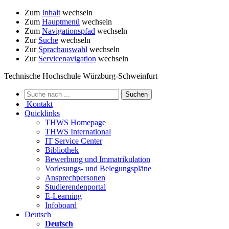
Zum
Inhalt
wechseln
Zum
Hauptmenü
wechseln
Zum
Navigationspfad
wechseln
Zur
Suche
wechseln
Zur
Sprachauswahl
wechseln
Zur
Servicenavigation
wechseln
Technische Hochschule Würzburg-Schweinfurt
Kontakt
Quicklinks
THWS Homepage
THWS International
IT Service Center
Bibliothek
Bewerbung und Immatrikulation
Vorlesungs- und Belegungspläne
Ansprechpersonen
Studierendenportal
E-Learning
Infoboard
Deutsch
Deutsch