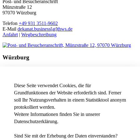
Post- und Besucheranschrift
Münzstraße 12
97070 Würzburg
Telefon
+49 931 3511-9602
E-Mail
dekanat.business[at]thws.de
Anfahrt
|
Wegbeschreibung
Würzburg
Besucheranschrift
Friedrichstraße 17a
97082 Würzburg
Diese Seite verwendet Cookies, die für
Telefon
+49 931 3511-9602
Grundfunktionen der Website erforderlich sind. Ferner
E-Mail
dekanat.business[at]thws.de
soll Ihr Nutzungsverhalten in einem Statistiktool anonym
Anfahrt
|
Wegbeschreibung
protokolliert werden.
Weitere Informationen finden Sie in unserer
Datenschutzerklärung
.
News - Presse
Intranet
Stellenausschreibungen der THWS
Sind Sie mit der Erhebung der Daten einverstanden?