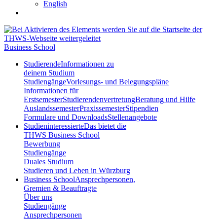
English
Business School
Studierende
Informationen zu
deinem Studium
Studiengänge
Vorlesungs- und Belegungspläne
Informationen für
Erstsemester
Studierendenvertretung
Beratung und Hilfe
Auslandssemester
Praxissemester
Stipendien
Formulare und Downloads
Stellenangebote
Studieninteressierte
Das bietet die
THWS Business School
Bewerbung
Studiengänge
Duales Studium
Studieren und Leben in Würzburg
Business School
Ansprechpersonen,
Gremien & Beauftragte
Über uns
Studiengänge
Ansprechpersonen