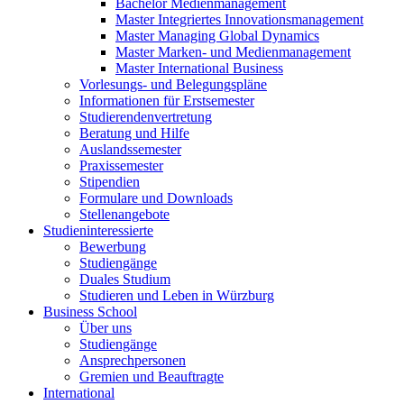
Bachelor Medienmanagement
Master Integriertes Innovationsmanagement
Master Managing Global Dynamics
Master Marken- und Medienmanagement
Master International Business
Vorlesungs- und Belegungspläne
Informationen für Erstsemester
Studierendenvertretung
Beratung und Hilfe
Auslandssemester
Praxissemester
Stipendien
Formulare und Downloads
Stellenangebote
Studieninteressierte
Bewerbung
Studiengänge
Duales Studium
Studieren und Leben in Würzburg
Business School
Über uns
Studiengänge
Ansprechpersonen
Gremien und Beauftragte
International