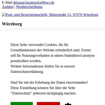
E-Mail
dekanat.business[at]thws.de
Anfahrt
|
Wegbeschreibung
Würzburg
Besucheranschrift
Friedrichstraße 17a
97082 Würzburg
Diese Seite verwendet Cookies, die für
Telefon
+49 931 3511-9602
Grundfunktionen der Website erforderlich sind. Ferner
E-Mail
dekanat.business[at]thws.de
soll Ihr Nutzungsverhalten in einem Statistiktool anonym
Anfahrt
|
Wegbeschreibung
protokolliert werden.
Weitere Informationen finden Sie in unserer
Datenschutzerklärung
.
News - Presse
Intranet
Stellenausschreibungen der THWS
Sind Sie mit der Erhebung der Daten einverstanden?
Diese Einstellung können Sie über die Seite
Facebook
"
Datenschutz
" jederzeit rückgängig machen.
YouTube
Instagram