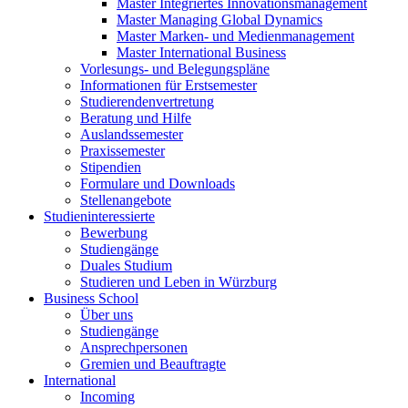
Master Integriertes Innovationsmanagement
Master Managing Global Dynamics
Master Marken- und Medienmanagement
Master International Business
Vorlesungs- und Belegungspläne
Informationen für Erstsemester
Studierendenvertretung
Beratung und Hilfe
Auslandssemester
Praxissemester
Stipendien
Formulare und Downloads
Stellenangebote
Studieninteressierte
Bewerbung
Studiengänge
Duales Studium
Studieren und Leben in Würzburg
Business School
Über uns
Studiengänge
Ansprechpersonen
Gremien und Beauftragte
International
Incoming