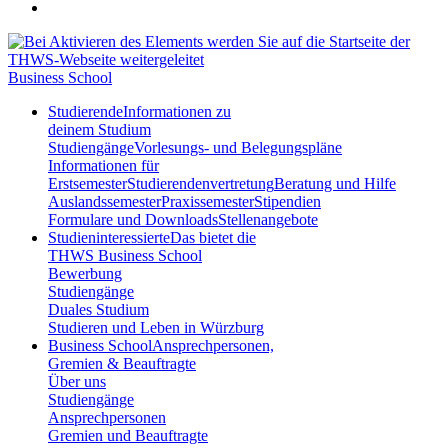
Business School
Studierende
Informationen zu
deinem Studium
Studiengänge
Vorlesungs- und Belegungspläne
Informationen für
Erstsemester
Studierendenvertretung
Beratung und Hilfe
Auslandssemester
Praxissemester
Stipendien
Formulare und Downloads
Stellenangebote
Studieninteressierte
Das bietet die
THWS Business School
Bewerbung
Studiengänge
Duales Studium
Studieren und Leben in Würzburg
Business School
Ansprechpersonen,
Gremien & Beauftragte
Über uns
Studiengänge
Ansprechpersonen
Gremien und Beauftragte