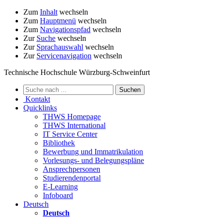
Zum
Inhalt
wechseln
Zum
Hauptmenü
wechseln
Zum
Navigationspfad
wechseln
Zur
Suche
wechseln
Zur
Sprachauswahl
wechseln
Zur
Servicenavigation
wechseln
Technische Hochschule Würzburg-Schweinfurt
Kontakt
Quicklinks
THWS Homepage
THWS International
IT Service Center
Bibliothek
Bewerbung und Immatrikulation
Vorlesungs- und Belegungspläne
Ansprechpersonen
Studierendenportal
E-Learning
Infoboard
Deutsch
Deutsch