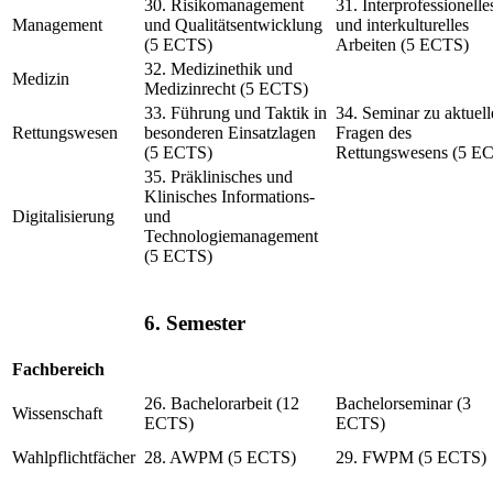
30. Risikomanagement
31. Interprofessionelle
Management
und Qualitätsentwicklung
und interkulturelles
(5 ECTS)
Arbeiten (5 ECTS)
32. Medizinethik und
Medizin
Medizinrecht (5 ECTS)
33. Führung und Taktik in
34. Seminar zu aktuell
Rettungswesen
besonderen Einsatzlagen
Fragen des
(5 ECTS)
Rettungswesens (5 E
35. Präklinisches und
Klinisches Informations-
Digitalisierung
und
Technologiemanagement
(5 ECTS)
6. Semester
Fachbereich
26. Bachelorarbeit (12
Bachelorseminar (3
Wissenschaft
ECTS)
ECTS)
Wahlpflichtfächer
28. AWPM (5 ECTS)
29. FWPM (5 ECTS)