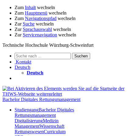
Zum
Inhalt
wechseln
Zum
Hauptmenü
wechseln
Zum
Navigationspfad
wechseln
Zur
Suche
wechseln
Zur
Sprachauswahl
wechseln
Zur
Servicenavigation
wechseln
Technische Hochschule Würzburg-Schweinfurt
Kontakt
Deutsch
Deutsch
Bachelor Digitales Rettungsmanagement
Studiengang
Bachelor Digitales
Rettungsmanagement
Digitalisierung
Medizin
Management
Wissenschaft
Rettungswesen
Curriculum