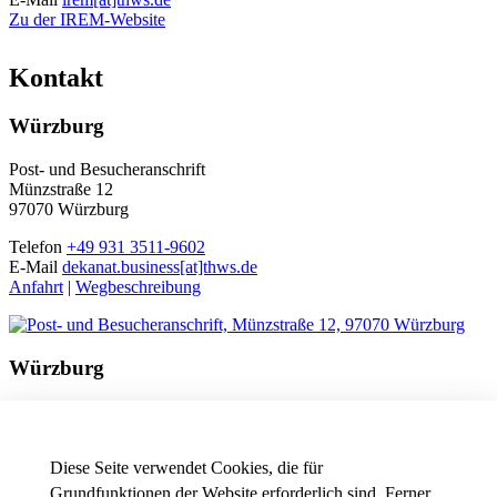
Zu der IREM-Website
Kontakt
Würzburg
Post- und Besucheranschrift
Münzstraße 12
97070 Würzburg
Telefon
+49 931 3511-9602
E-Mail
dekanat.business[at]thws.de
Anfahrt
|
Wegbeschreibung
Würzburg
Besucheranschrift
Friedrichstraße 17a
97082 Würzburg
Diese Seite verwendet Cookies, die für
Telefon
+49 931 3511-9602
Grundfunktionen der Website erforderlich sind. Ferner