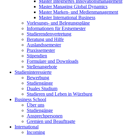
Master Integriertes Innovationsmanagement
Master Managing Global Dynamics
Master Marken- und Medienmanagement
Master International Business
Vorlesungs- und Belegungspläne
Informationen für Erstsemester
Studierendenvertretung
Beratung und Hilfe
Auslandssemester
Praxissemester
Stipendien
Formulare und Downloads
Stellenangebote
Studieninteressierte
Bewerbung
Studiengänge
Duales Studium
Studieren und Leben in Würzburg
Business School
Über uns
Studiengänge
Ansprechpersonen
Gremien und Beauftragte
International
Incoming