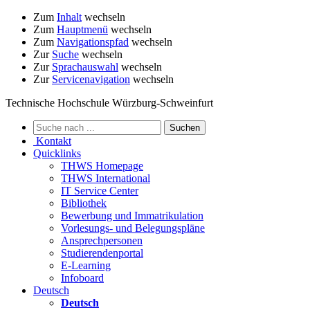
Zum
Inhalt
wechseln
Zum
Hauptmenü
wechseln
Zum
Navigationspfad
wechseln
Zur
Suche
wechseln
Zur
Sprachauswahl
wechseln
Zur
Servicenavigation
wechseln
Technische Hochschule Würzburg-Schweinfurt
Kontakt
Quicklinks
THWS Homepage
THWS International
IT Service Center
Bibliothek
Bewerbung und Immatrikulation
Vorlesungs- und Belegungspläne
Ansprechpersonen
Studierendenportal
E-Learning
Infoboard
Deutsch
Deutsch