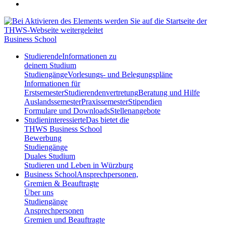
Business School
Studierende
Informationen zu
deinem Studium
Studiengänge
Vorlesungs- und Belegungspläne
Informationen für
Erstsemester
Studierendenvertretung
Beratung und Hilfe
Auslandssemester
Praxissemester
Stipendien
Formulare und Downloads
Stellenangebote
Studieninteressierte
Das bietet die
THWS Business School
Bewerbung
Studiengänge
Duales Studium
Studieren und Leben in Würzburg
Business School
Ansprechpersonen,
Gremien & Beauftragte
Über uns
Studiengänge
Ansprechpersonen
Gremien und Beauftragte