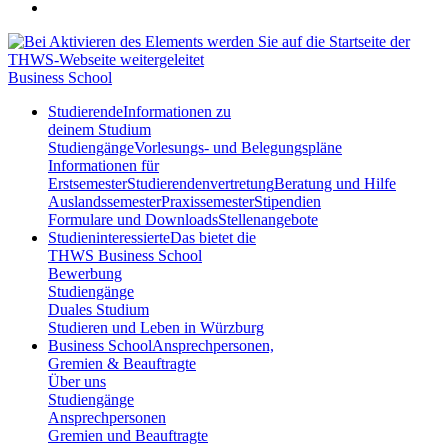
Business School
Studierende
Informationen zu
deinem Studium
Studiengänge
Vorlesungs- und Belegungspläne
Informationen für
Erstsemester
Studierendenvertretung
Beratung und Hilfe
Auslandssemester
Praxissemester
Stipendien
Formulare und Downloads
Stellenangebote
Studieninteressierte
Das bietet die
THWS Business School
Bewerbung
Studiengänge
Duales Studium
Studieren und Leben in Würzburg
Business School
Ansprechpersonen,
Gremien & Beauftragte
Über uns
Studiengänge
Ansprechpersonen
Gremien und Beauftragte