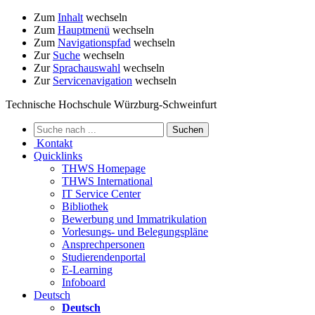
Zum
Inhalt
wechseln
Zum
Hauptmenü
wechseln
Zum
Navigationspfad
wechseln
Zur
Suche
wechseln
Zur
Sprachauswahl
wechseln
Zur
Servicenavigation
wechseln
Technische Hochschule Würzburg-Schweinfurt
Kontakt
Quicklinks
THWS Homepage
THWS International
IT Service Center
Bibliothek
Bewerbung und Immatrikulation
Vorlesungs- und Belegungspläne
Ansprechpersonen
Studierendenportal
E-Learning
Infoboard
Deutsch
Deutsch