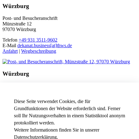
Würzburg
Post- und Besucheranschrift
Münzstraße 12
97070 Würzburg
Telefon
+49 931 3511-9602
E-Mail
dekanat.business[at]thws.de
Anfahrt
|
Wegbeschreibung
Würzburg
Besucheranschrift
Friedrichstraße 17a
97082 Würzburg
Diese Seite verwendet Cookies, die für
Telefon
+49 931 3511-9602
Grundfunktionen der Website erforderlich sind. Ferner
E-Mail
dekanat.business[at]thws.de
soll Ihr Nutzungsverhalten in einem Statistiktool anonym
Anfahrt
|
Wegbeschreibung
protokolliert werden.
Weitere Informationen finden Sie in unserer
Datenschutzerklärung
.