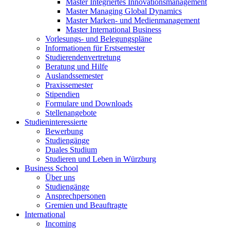
Master Integriertes Innovationsmanagement
Master Managing Global Dynamics
Master Marken- und Medienmanagement
Master International Business
Vorlesungs- und Belegungspläne
Informationen für Erstsemester
Studierendenvertretung
Beratung und Hilfe
Auslandssemester
Praxissemester
Stipendien
Formulare und Downloads
Stellenangebote
Studieninteressierte
Bewerbung
Studiengänge
Duales Studium
Studieren und Leben in Würzburg
Business School
Über uns
Studiengänge
Ansprechpersonen
Gremien und Beauftragte
International
Incoming