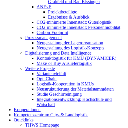
Grabfeld und Bad Kissingen
ANEvE
Projektbeteiligte
Ergebnisse & Ausblick
CO2-minimierte Innenstadt: Güterlogistik
CO2-minimierte Innenstadt: Personenmobilität
Carbon-Footprint
Prozessmanagement
Neugestaltung der Lagerorganisation
Neugestaltung des Logistik-Konzepts
Digitalisierung und Data Intelligence
Kontraktlogistik für KMU (DYNAMICER)
Make-or-Buy Auslieferlogistik
Weitere Projekte
Variantenvielfalt
Opti Chain
Logistik-Kooperation in KMUs
Neustrukturierung der Materialstammdaten
Studie Geschirrreinigung
Integrationsentwicklung: Hochschule und
Wirtschaft
Kooperationen
Kompetenzzentrum City- & Landlogistik
Quicklinks
THWS Homepage