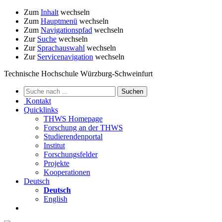
Zum
Inhalt
wechseln
Zum
Hauptmenü
wechseln
Zum
Navigationspfad
wechseln
Zur
Suche
wechseln
Zur
Sprachauswahl
wechseln
Zur
Servicenavigation
wechseln
Technische Hochschule Würzburg-Schweinfurt
Kontakt
Quicklinks
THWS Homepage
Forschung an der THWS
Studierendenportal
Institut
Forschungsfelder
Projekte
Kooperationen
Deutsch
Deutsch
English