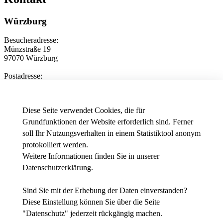
Würzburg
Besucheradresse:
Münzstraße 19
97070 Würzburg
Postadresse:
Münzstraße 12
97070 Würzburg
Diese Seite verwendet Cookies, die für
Telefon
+49 931 3511-6350
E-Mail
ial[at]thws.de
Grundfunktionen der Website erforderlich sind. Ferner
Anfahrt
|
Wegbeschreibung
soll Ihr Nutzungsverhalten in einem Statistiktool anonym
protokolliert werden.
Weitere Informationen finden Sie in unserer
Datenschutzerklärung
.
News - Presse
Intranet
Stellenausschreibungen der THWS
Sind Sie mit der Erhebung der Daten einverstanden?
Diese Einstellung können Sie über die Seite
Facebook
"
Datenschutz
" jederzeit rückgängig machen.
YouTube