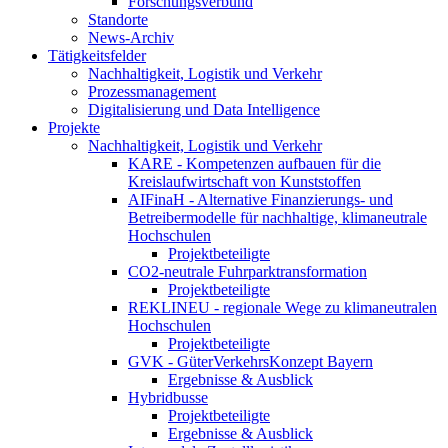
Forschungsverbund
Standorte
News-Archiv
Tätigkeitsfelder
Nachhaltigkeit, Logistik und Verkehr
Prozessmanagement
Digitalisierung und Data Intelligence
Projekte
Nachhaltigkeit, Logistik und Verkehr
KARE - Kompetenzen aufbauen für die
Kreislaufwirtschaft von Kunststoffen
AIFinaH - Alternative Finanzierungs- und
Betreibermodelle für nachhaltige, klimaneutrale
Hochschulen
Projektbeteiligte
CO2-neutrale Fuhrparktransformation
Projektbeteiligte
REKLINEU - regionale Wege zu klimaneutralen
Hochschulen
Projektbeteiligte
GVK - GüterVerkehrsKonzept Bayern
Ergebnisse & Ausblick
Hybridbusse
Projektbeteiligte
Ergebnisse & Ausblick