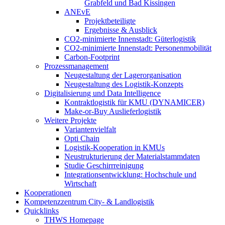
Grabfeld und Bad Kissingen
ANEvE
Projektbeteiligte
Ergebnisse & Ausblick
CO2-minimierte Innenstadt: Güterlogistik
CO2-minimierte Innenstadt: Personenmobilität
Carbon-Footprint
Prozessmanagement
Neugestaltung der Lagerorganisation
Neugestaltung des Logistik-Konzepts
Digitalisierung und Data Intelligence
Kontraktlogistik für KMU (DYNAMICER)
Make-or-Buy Auslieferlogistik
Weitere Projekte
Variantenvielfalt
Opti Chain
Logistik-Kooperation in KMUs
Neustrukturierung der Materialstammdaten
Studie Geschirrreinigung
Integrationsentwicklung: Hochschule und
Wirtschaft
Kooperationen
Kompetenzzentrum City- & Landlogistik
Quicklinks
THWS Homepage