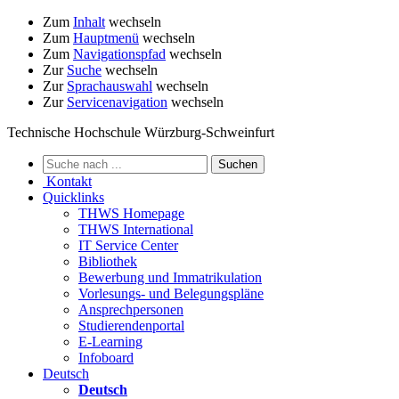
Zum
Inhalt
wechseln
Zum
Hauptmenü
wechseln
Zum
Navigationspfad
wechseln
Zur
Suche
wechseln
Zur
Sprachauswahl
wechseln
Zur
Servicenavigation
wechseln
Technische Hochschule Würzburg-Schweinfurt
Kontakt
Quicklinks
THWS Homepage
THWS International
IT Service Center
Bibliothek
Bewerbung und Immatrikulation
Vorlesungs- und Belegungspläne
Ansprechpersonen
Studierendenportal
E-Learning
Infoboard
Deutsch
Deutsch