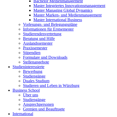
Bachelor Medienmanagement
Master Integriertes Innovationsmanagement
Master Managing Global Dynamics
Master Marken- und Medienmanagement
Master International Business
Vorlesungs- und Belegungspläne
Informationen für Erstsemester
Studierendenvertretung
Beratung und Hilfe
Auslandssemester
Praxissemester
Stipendien
Formulare und Downloads
Stellenangebote
Studieninteressierte
Bewerbung
Studiengänge
Duales Studium
Studieren und Leben in Würzburg
Business School
Über uns
Studiengänge
Ansprechpersonen
Gremien und Beauftragte
International