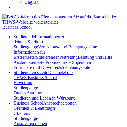
English
Business School
Studierende
Informationen zu
deinem Studium
Studiengänge
Vorlesungs- und Belegungspläne
Informationen für
Erstsemester
Studierendenvertretung
Beratung und Hilfe
Auslandssemester
Praxissemester
Stipendien
Formulare und Downloads
Stellenangebote
Studieninteressierte
Das bietet die
THWS Business School
Bewerbung
Studiengänge
Duales Studium
Studieren und Leben in Würzburg
Business School
Ansprechpersonen,
Gremien & Beauftragte
Über uns
Studiengänge
Ansprechpersonen