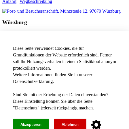
Anfahrt
|
Wegbeschreibung
Würzburg
Besucheranschrift
Friedrichstraße 17a
97082 Würzburg
Diese Seite verwendet Cookies, die für
Telefon
+49 931 3511-9602
Grundfunktionen der Website erforderlich sind. Ferner
E-Mail
dekanat.business[at]thws.de
soll Ihr Nutzungsverhalten in einem Statistiktool anonym
Anfahrt
|
Wegbeschreibung
protokolliert werden.
Weitere Informationen finden Sie in unserer
Datenschutzerklärung
.
News - Presse
Intranet
Stellenausschreibungen der THWS
Sind Sie mit der Erhebung der Daten einverstanden?
Diese Einstellung können Sie über die Seite
Facebook
"
Datenschutz
" jederzeit rückgängig machen.
YouTube
Instagram
Impressum
Akzeptieren
Ablehnen