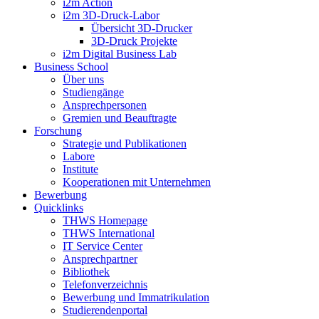
i2m Action
i2m 3D-Druck-Labor
Übersicht 3D-Drucker
3D-Druck Projekte
i2m Digital Business Lab
Business School
Über uns
Studiengänge
Ansprechpersonen
Gremien und Beauftragte
Forschung
Strategie und Publikationen
Labore
Institute
Kooperationen mit Unternehmen
Bewerbung
Quicklinks
THWS Homepage
THWS International
IT Service Center
Ansprechpartner
Bibliothek
Telefonverzeichnis
Bewerbung und Immatrikulation
Studierendenportal