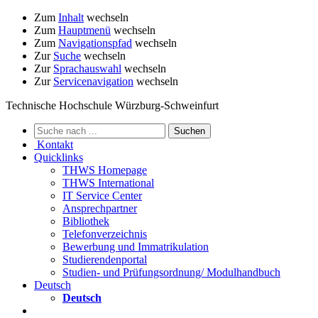
Zum
Inhalt
wechseln
Zum
Hauptmenü
wechseln
Zum
Navigationspfad
wechseln
Zur
Suche
wechseln
Zur
Sprachauswahl
wechseln
Zur
Servicenavigation
wechseln
Technische Hochschule Würzburg-Schweinfurt
Kontakt
Quicklinks
THWS Homepage
THWS International
IT Service Center
Ansprechpartner
Bibliothek
Telefonverzeichnis
Bewerbung und Immatrikulation
Studierendenportal
Studien- und Prüfungsordnung/ Modulhandbuch
Deutsch
Deutsch