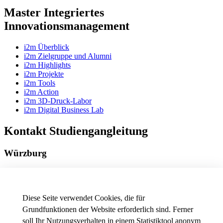
Master Integriertes
Innovationsmanagement
i2m Überblick
i2m Zielgruppe und Alumni
i2m Highlights
i2m Projekte
i2m Tools
i2m Action
i2m 3D-Druck-Labor
i2m Digital Business Lab
Kontakt Studiengangleitung
Würzburg
Besucheranschrift
Friedrichstraße 17a
97082 Würzburg
Diese Seite verwendet Cookies, die für
Telefon
+49 931 3511-8873
Grundfunktionen der Website erforderlich sind. Ferner
E-Mail
gerhard.hube[at]thws.de
soll Ihr Nutzungsverhalten in einem Statistiktool anonym