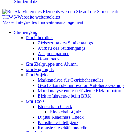
Studienplatz
Master Integriertes Innovationsmanagement
Studiengang
i2m Überblick
Zielsetzung des Studiengangs
Aufbau des Studiengangs
Ansprechpartner
Downloads
i2m Zielgruppe und Alumni
i2m Highlights
i2m Projekte
Marktanalyse für Getriebehersteller
Geschäftsmodellinnovation Autohaus Grampp
Marktanalyse energieeffiziente Elektromotoren
Elektrofahrzeuge beim BRK
i2m Tools
Blockchain Check
Blockchain-Quiz
Digital Readiness Check
Künstliche Intelligenz
Robuste Geschäftsmodelle