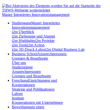
Master Integriertes Innovationsmanagement
Studiengang
Master Integriertes
Innovationsmanagement
i2m Überblick
i2m Zielgruppe und Alumni
i2m Highlights
i2m Projekte
i2m Tools
i2m Action
i2m 3D-Druck-Labor
i2m Digital Business Lab
Business School
Ansprechpersonen,
Gremien & Beauftragte
Über uns
Studiengänge
Ansprechpersonen
Gremien und Beauftragte
Forschung
Einrichtungen und
Kooperationen
Strategie und Publikationen
Labore
Institute
Kooperationen mit Unternehmen
Bewerbung
um einen