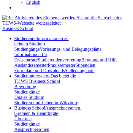
English
Business School
Studierende
Informationen zu
deinem Studium
Studiengänge
Vorlesungs- und Belegungspläne
Informationen für
Erstsemester
Studierendenvertretung
Beratung und Hilfe
Auslandssemester
Praxissemester
Stipendien
Formulare und Downloads
Stellenangebote
Studieninteressierte
Das bietet die
THWS Business School
Bewerbung
Studiengänge
Duales Studium
Studieren und Leben in Würzburg
Business School
Ansprechpersonen,
Gremien & Beauftragte
Über uns
Studiengänge
Ansprechpersonen