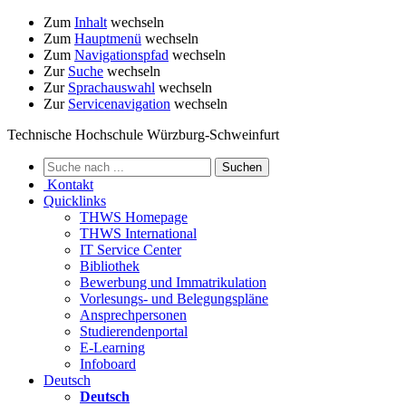
Zum
Inhalt
wechseln
Zum
Hauptmenü
wechseln
Zum
Navigationspfad
wechseln
Zur
Suche
wechseln
Zur
Sprachauswahl
wechseln
Zur
Servicenavigation
wechseln
Technische Hochschule Würzburg-Schweinfurt
Kontakt
Quicklinks
THWS Homepage
THWS International
IT Service Center
Bibliothek
Bewerbung und Immatrikulation
Vorlesungs- und Belegungspläne
Ansprechpersonen
Studierendenportal
E-Learning
Infoboard
Deutsch
Deutsch