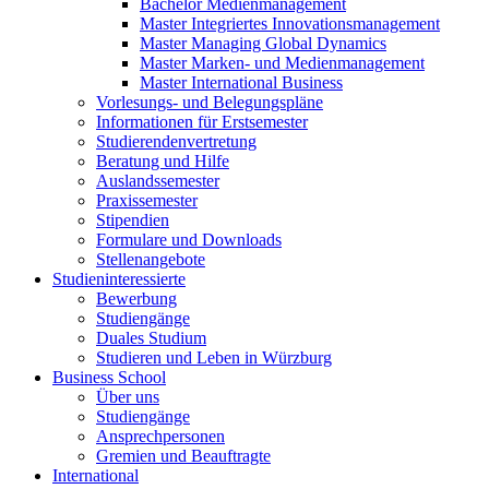
Bachelor Medienmanagement
Master Integriertes Innovationsmanagement
Master Managing Global Dynamics
Master Marken- und Medienmanagement
Master International Business
Vorlesungs- und Belegungspläne
Informationen für Erstsemester
Studierendenvertretung
Beratung und Hilfe
Auslandssemester
Praxissemester
Stipendien
Formulare und Downloads
Stellenangebote
Studieninteressierte
Bewerbung
Studiengänge
Duales Studium
Studieren und Leben in Würzburg
Business School
Über uns
Studiengänge
Ansprechpersonen
Gremien und Beauftragte
International