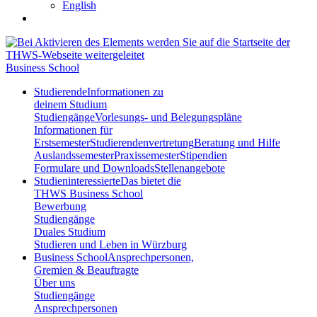
English
Business School
Studierende
Informationen zu
deinem Studium
Studiengänge
Vorlesungs- und Belegungspläne
Informationen für
Erstsemester
Studierendenvertretung
Beratung und Hilfe
Auslandssemester
Praxissemester
Stipendien
Formulare und Downloads
Stellenangebote
Studieninteressierte
Das bietet die
THWS Business School
Bewerbung
Studiengänge
Duales Studium
Studieren und Leben in Würzburg
Business School
Ansprechpersonen,
Gremien & Beauftragte
Über uns
Studiengänge
Ansprechpersonen