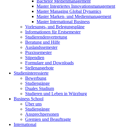
Bachelor Medienmanagement
Master Integriertes Innovationsmanagement
Master Managing Global Dynamics
Master Marken- und Medienmanagement
Master International Business
Vorlesungs- und Belegungspläne
Informationen für Erstsemester
Studierendenvertretung
Beratung und Hilfe
Auslandssemester
Praxissemester
Stipendien
Formulare und Downloads
Stellenangebote
Studieninteressierte
Bewerbung
Studiengänge
Duales Studium
Studieren und Leben in Würzburg
Business School
Über uns
Studiengänge
Ansprechpersonen
Gremien und Beauftragte
International