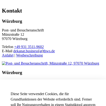
Kontakt
Würzburg
Post- und Besucheranschrift
Münzstraße 12
97070 Würzburg
Telefon
+49 931 3511-9602
E-Mail
dekanat.business[at]thws.de
Anfahrt
|
Wegbeschreibung
Würzburg
Besucheranschrift
Friedrichstraße 17a
97082 Würzburg
Diese Seite verwendet Cookies, die für
Telefon
+49 931 3511-9602
Grundfunktionen der Website erforderlich sind. Ferner
E-Mail
dekanat.business[at]thws.de
soll Ihr Nutzungsverhalten in einem Statistiktool anonym