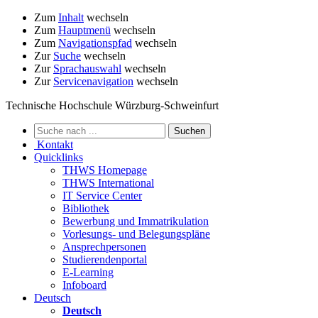
Zum
Inhalt
wechseln
Zum
Hauptmenü
wechseln
Zum
Navigationspfad
wechseln
Zur
Suche
wechseln
Zur
Sprachauswahl
wechseln
Zur
Servicenavigation
wechseln
Technische Hochschule Würzburg-Schweinfurt
Kontakt
Quicklinks
THWS Homepage
THWS International
IT Service Center
Bibliothek
Bewerbung und Immatrikulation
Vorlesungs- und Belegungspläne
Ansprechpersonen
Studierendenportal
E-Learning
Infoboard
Deutsch
Deutsch