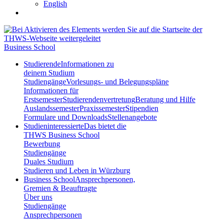
English
Business School
Studierende
Informationen zu
deinem Studium
Studiengänge
Vorlesungs- und Belegungspläne
Informationen für
Erstsemester
Studierendenvertretung
Beratung und Hilfe
Auslandssemester
Praxissemester
Stipendien
Formulare und Downloads
Stellenangebote
Studieninteressierte
Das bietet die
THWS Business School
Bewerbung
Studiengänge
Duales Studium
Studieren und Leben in Würzburg
Business School
Ansprechpersonen,
Gremien & Beauftragte
Über uns
Studiengänge
Ansprechpersonen