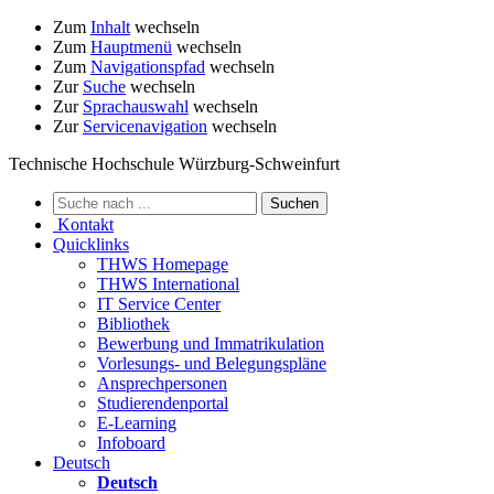
Zum
Inhalt
wechseln
Zum
Hauptmenü
wechseln
Zum
Navigationspfad
wechseln
Zur
Suche
wechseln
Zur
Sprachauswahl
wechseln
Zur
Servicenavigation
wechseln
Technische Hochschule Würzburg-Schweinfurt
Kontakt
Quicklinks
THWS Homepage
THWS International
IT Service Center
Bibliothek
Bewerbung und Immatrikulation
Vorlesungs- und Belegungspläne
Ansprechpersonen
Studierendenportal
E-Learning
Infoboard
Deutsch
Deutsch