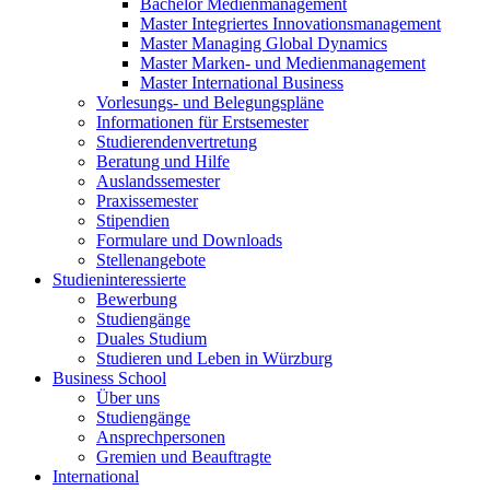
Bachelor Medienmanagement
Master Integriertes Innovationsmanagement
Master Managing Global Dynamics
Master Marken- und Medienmanagement
Master International Business
Vorlesungs- und Belegungspläne
Informationen für Erstsemester
Studierendenvertretung
Beratung und Hilfe
Auslandssemester
Praxissemester
Stipendien
Formulare und Downloads
Stellenangebote
Studieninteressierte
Bewerbung
Studiengänge
Duales Studium
Studieren und Leben in Würzburg
Business School
Über uns
Studiengänge
Ansprechpersonen
Gremien und Beauftragte
International