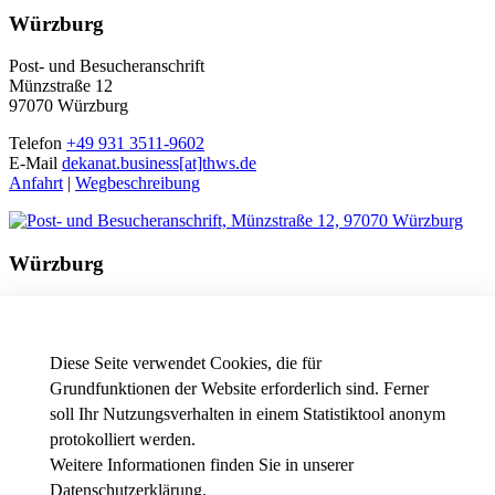
Würzburg
Post- und Besucheranschrift
Münzstraße 12
97070 Würzburg
Telefon
+49 931 3511-9602
E-Mail
dekanat.business[at]thws.de
Anfahrt
|
Wegbeschreibung
Würzburg
Besucheranschrift
Friedrichstraße 17a
97082 Würzburg
Diese Seite verwendet Cookies, die für
Telefon
+49 931 3511-9602
Grundfunktionen der Website erforderlich sind. Ferner
E-Mail
dekanat.business[at]thws.de
soll Ihr Nutzungsverhalten in einem Statistiktool anonym
Anfahrt
|
Wegbeschreibung
protokolliert werden.
Weitere Informationen finden Sie in unserer
Datenschutzerklärung
.