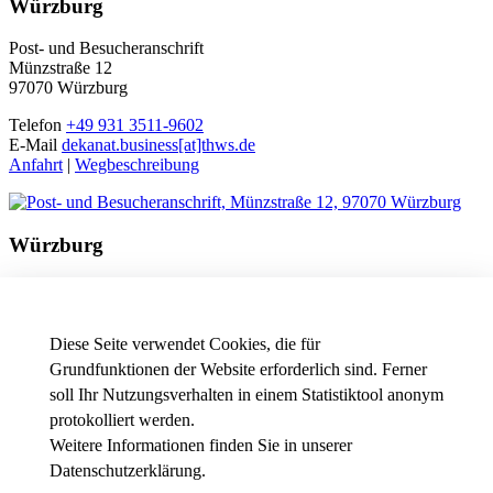
Würzburg
Post- und Besucheranschrift
Münzstraße 12
97070 Würzburg
Telefon
+49 931 3511-9602
E-Mail
dekanat.business[at]thws.de
Anfahrt
|
Wegbeschreibung
Würzburg
Besucheranschrift
Friedrichstraße 17a
97082 Würzburg
Diese Seite verwendet Cookies, die für
Telefon
+49 931 3511-9602
Grundfunktionen der Website erforderlich sind. Ferner
E-Mail
dekanat.business[at]thws.de
soll Ihr Nutzungsverhalten in einem Statistiktool anonym
Anfahrt
|
Wegbeschreibung
protokolliert werden.
Weitere Informationen finden Sie in unserer
Datenschutzerklärung
.
News - Presse