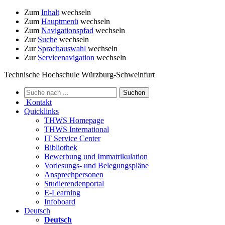
Zum
Inhalt
wechseln
Zum
Hauptmenü
wechseln
Zum
Navigationspfad
wechseln
Zur
Suche
wechseln
Zur
Sprachauswahl
wechseln
Zur
Servicenavigation
wechseln
Technische Hochschule Würzburg-Schweinfurt
Kontakt
Quicklinks
THWS Homepage
THWS International
IT Service Center
Bibliothek
Bewerbung und Immatrikulation
Vorlesungs- und Belegungspläne
Ansprechpersonen
Studierendenportal
E-Learning
Infoboard
Deutsch
Deutsch