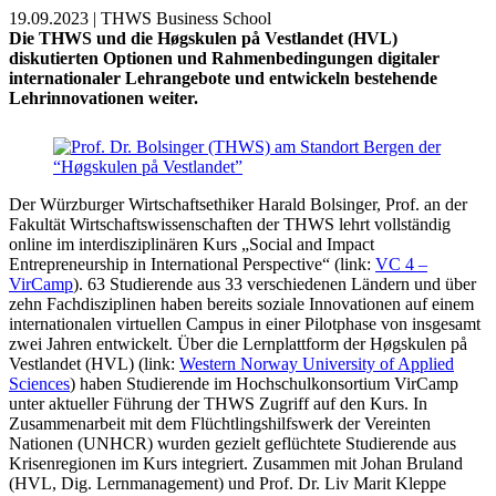
19.09.2023 | THWS Business School
Die THWS und die Høgskulen på Vestlandet (HVL)
diskutierten Optionen und Rahmenbedingungen digitaler
internationaler Lehrangebote und entwickeln bestehende
Lehrinnovationen weiter.
Der Würzburger Wirtschaftsethiker Harald Bolsinger, Prof. an der
Fakultät Wirtschaftswissenschaften der THWS lehrt vollständig
online im interdisziplinären Kurs „Social and Impact
Entrepreneurship in International Perspective“ (link:
VC 4 –
VirCamp
). 63 Studierende aus 33 verschiedenen Ländern und über
zehn Fachdisziplinen haben bereits soziale Innovationen auf einem
internationalen virtuellen Campus in einer Pilotphase von insgesamt
zwei Jahren entwickelt. Über die Lernplattform der Høgskulen på
Vestlandet (HVL) (link:
Western Norway University of Applied
Sciences
) haben Studierende im Hochschulkonsortium VirCamp
unter aktueller Führung der THWS Zugriff auf den Kurs. In
Zusammenarbeit mit dem Flüchtlingshilfswerk der Vereinten
Nationen (UNHCR) wurden gezielt geflüchtete Studierende aus
Krisenregionen im Kurs integriert. Zusammen mit Johan Bruland
(HVL, Dig. Lernmanagement) und Prof. Dr. Liv Marit Kleppe