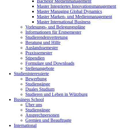
Bachelor Medienmanagement
Master Integriertes Innovationsmanagement
Master Managing Global Dynamics
Master Marken- und Medienmanagement
Master International Business
Vorlesungs- und Belegungspläne
Informationen für Erstsemester
Studierendenvertretung
Beratung und Hilfe
Auslandssemester
Praxissemester
Stipendien
Formulare und Downloads
Stellenangebote
Studieninteressierte
Bewerbung
Studiengänge
Duales Studium
Studieren und Leben in Würzburg
Business School
Über uns
Studiengänge
Ansprechpersonen
Gremien und Beauftragte
International