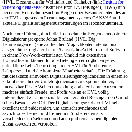
(HVL, Department für Wohlfahrt und Teilhabe) (link:
Institutt for
velferd og deltakelse
) diskutierte Prof. Dr. Bolsinger (THWS) nun
bei einem Hochschulbesuch in Bergen über Besonderheiten des an
der HVL eingesetzten Lernmanagementsystems CANVAS und
aktuelle Digitalisierungsherausforderungen im Hochschulumfeld.
Nach einer Führung durch die Hochschule in Bergen demonstrierte
Digitalisierungsexperte Johan Bruland (HVL, Dig.
Lernmanagement) die zahlreichen Möglichkeiten international
ausgerichteter digitaler Lehre. State-of-the-Art Hard- und Software
in einem New-Work-orientierten Umfeld mit extensiven
Homeofficefunktionen für alle Beteiligten ermöglichen jedes
erdenkliche Lehr-/Lernsetting an der HVL für Studierende,
Lehrpersonal und die komplette Mitarbeiterschaft. „Die Erfahrung,
mit didaktisch sinnvollen Digitalisierungsmöglichkeiten in einem so
zukunftsorientierten Umfeld gemeinsam zu experimentieren, ist
unersetzbar für die Weiterentwicklung digitaler Lehre. Außerdem
macht es einfach Freude, mit Profis wie an er HVL völlig
unkompliziert zusammenzuarbeiten!“ erläutert Bolsinger den Grund
seines Besuchs vor Ort. Der Digitalisierungsgrad der HVL sei
exzellent und prädestiniert, um gemischt synchrones und
asynchrones Lehren und Lernen mit Studierenden aus
verschiedensten Zeitzonen und auch problematischen digitalen
Zugangswegen zu verproben.