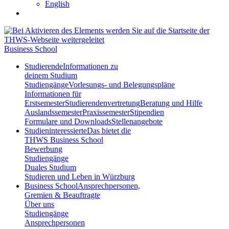
English
Business School
Studierende
Informationen zu
deinem Studium
Studiengänge
Vorlesungs- und Belegungspläne
Informationen für
Erstsemester
Studierendenvertretung
Beratung und Hilfe
Auslandssemester
Praxissemester
Stipendien
Formulare und Downloads
Stellenangebote
Studieninteressierte
Das bietet die
THWS Business School
Bewerbung
Studiengänge
Duales Studium
Studieren und Leben in Würzburg
Business School
Ansprechpersonen,
Gremien & Beauftragte
Über uns
Studiengänge
Ansprechpersonen