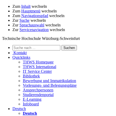
Zum
Inhalt
wechseln
Zum
Hauptmenü
wechseln
Zum
Navigationspfad
wechseln
Zur
Suche
wechseln
Zur
Sprachauswahl
wechseln
Zur
Servicenavigation
wechseln
Technische Hochschule Würzburg-Schweinfurt
Kontakt
Quicklinks
THWS Homepage
THWS International
IT Service Center
Bibliothek
Bewerbung und Immatrikulation
Vorlesungs- und Belegungspläne
Ansprechpersonen
Studierendenportal
E-Learning
Infoboard
Deutsch
Deutsch