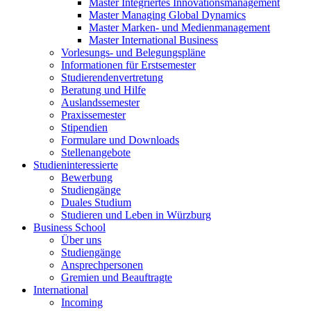
Master Integriertes Innovationsmanagement
Master Managing Global Dynamics
Master Marken- und Medienmanagement
Master International Business
Vorlesungs- und Belegungspläne
Informationen für Erstsemester
Studierendenvertretung
Beratung und Hilfe
Auslandssemester
Praxissemester
Stipendien
Formulare und Downloads
Stellenangebote
Studieninteressierte
Bewerbung
Studiengänge
Duales Studium
Studieren und Leben in Würzburg
Business School
Über uns
Studiengänge
Ansprechpersonen
Gremien und Beauftragte
International
Incoming