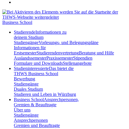
Business School
Studierende
Informationen zu
deinem Studium
Studiengänge
Vorlesungs- und Belegungspläne
Informationen für
Erstsemester
Studierendenvertretung
Beratung und Hilfe
Auslandssemester
Praxissemester
Stipendien
Formulare und Downloads
Stellenangebote
Studieninteressierte
Das bietet die
THWS Business School
Bewerbung
Studiengänge
Duales Studium
Studieren und Leben in Würzburg
Business School
Ansprechpersonen,
Gremien & Beauftragte
Über uns
Studiengänge
Ansprechpersonen
Gremien und Beauftragte