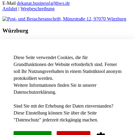
E-Mail
dekanat.business[at]thws.de
Anfahrt
|
Wegbeschreibung
Würzburg
Besucheranschrift
Friedrichstraße 17a
97082 Würzburg
Diese Seite verwendet Cookies, die für
Telefon
+49 931 3511-9602
Grundfunktionen der Website erforderlich sind. Ferner
E-Mail
dekanat.business[at]thws.de
soll Ihr Nutzungsverhalten in einem Statistiktool anonym
Anfahrt
|
Wegbeschreibung
protokolliert werden.
Weitere Informationen finden Sie in unserer
Datenschutzerklärung
.
News - Presse
Intranet
Stellenausschreibungen der THWS
Sind Sie mit der Erhebung der Daten einverstanden?
Diese Einstellung können Sie über die Seite
Facebook
"
Datenschutz
" jederzeit rückgängig machen.
YouTube
Instagram