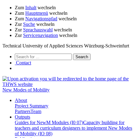
Zum
Inhalt
wechseln
Zum
Hauptmenü
wechseln
Zum
Navigationspfad
wechseln
Zur
Suche
wechseln
Zur
Sprachauswahl
wechseln
Zur
Servicenavigation
wechseln
Technical University of Applied Sciences Würzburg-Schweinfurt
Contact
New Modes of Mobility
About
Project Summary
Partners
Team
Outputs
Guides for NewM Modules (I0 07)
Capacity building for
teachers and curriculum designers to implement New Modes
of Mobility (IO 08)