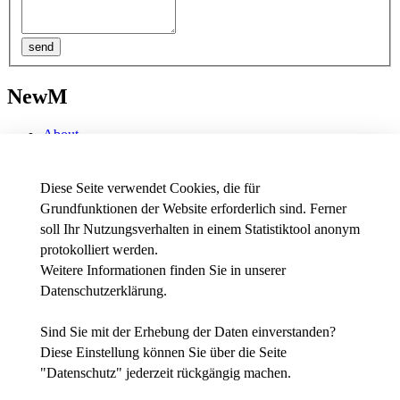
NewM
About
Abroad@home
Outputs
Publications
Diese Seite verwendet Cookies, die für
Events
Grundfunktionen der Website erforderlich sind. Ferner
soll Ihr Nutzungsverhalten in einem Statistiktool anonym
Erasmus+ Stratigic Partnership
protokolliert werden.
Weitere Informationen finden Sie in unserer
Datenschutzerklärung
.
News - Presse
Intranet
Stellenausschreibungen der THWS
Sind Sie mit der Erhebung der Daten einverstanden?
Diese Einstellung können Sie über die Seite
Facebook
"
Datenschutz
" jederzeit rückgängig machen.
YouTube
Instagram