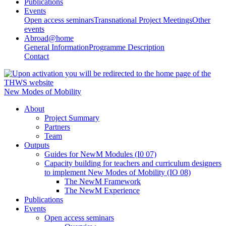
Publications
Events
Open access seminars
Transnational Project Meetings
Other
events
Abroad@home
General Information
Programme Description
Contact
New Modes of Mobility
About
Project Summary
Partners
Team
Outputs
Guides for NewM Modules (I0 07)
Capacity building for teachers and curriculum designers
to implement New Modes of Mobility (IO 08)
The NewM Framework
The NewM Experience
Publications
Events
Open access seminars