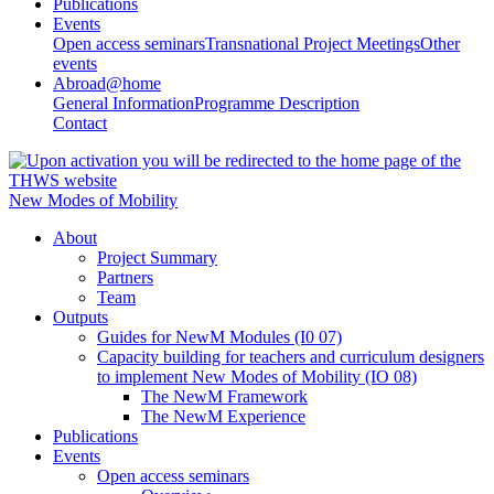
Publications
Events
Open access seminars
Transnational Project Meetings
Other
events
Abroad@home
General Information
Programme Description
Contact
New Modes of Mobility
About
Project Summary
Partners
Team
Outputs
Guides for NewM Modules (I0 07)
Capacity building for teachers and curriculum designers
to implement New Modes of Mobility (IO 08)
The NewM Framework
The NewM Experience
Publications
Events
Open access seminars