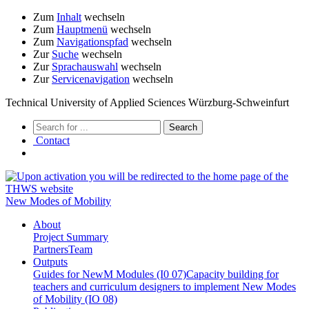
Zum
Inhalt
wechseln
Zum
Hauptmenü
wechseln
Zum
Navigationspfad
wechseln
Zur
Suche
wechseln
Zur
Sprachauswahl
wechseln
Zur
Servicenavigation
wechseln
Technical University of Applied Sciences Würzburg-Schweinfurt
Contact
New Modes of Mobility
About
Project Summary
Partners
Team
Outputs
Guides for NewM Modules (I0 07)
Capacity building for
teachers and curriculum designers to implement New Modes
of Mobility (IO 08)