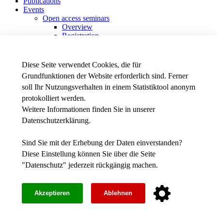
Publications
Events
Open access seminars
Overview
Registration
Data protection declaration
Past seminars
Transnational Project Meetings
Diese Seite verwendet Cookies, die für
Other events
Grundfunktionen der Website erforderlich sind. Ferner
soll Ihr Nutzungsverhalten in einem Statistiktool anonym
Erasmus+ Stratigic Partnership
protokolliert werden.
Weitere Informationen finden Sie in unserer
Datenschutzerklärung
.
News - Presse
Intranet
Stellenausschreibungen der THWS
Sind Sie mit der Erhebung der Daten einverstanden?
Diese Einstellung können Sie über die Seite
Facebook
"
Datenschutz
" jederzeit rückgängig machen.
YouTube
Instagram
Impressum
Akzeptieren
Ablehnen
Barrierefreiheit
Datenschutz